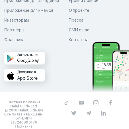
Приложение для заведений
Уровни доверия
Приложение для имамов
О проекте
Инвесторам
Пресса
Партнеры
СМИ о нас
Франшиза
Контакты
Загрузить на
Доступно в
App Store
Частная компания
Halal Guide Ltd.
© 2018 HalalGuide.me
Все права защищены.
БИН/ИИН
210240900176
Политика