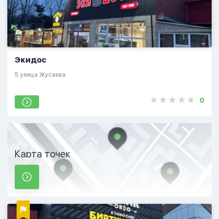
Экидос
5 улица Жусаева
0
Карта точек