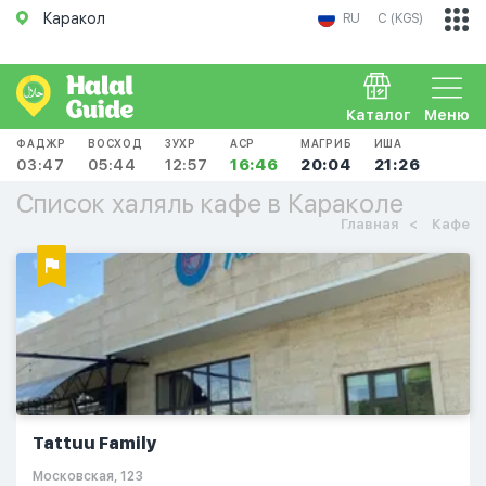
Каракол
RU
С (KGS)
Каталог
Меню
ФАДЖР
ВОСХОД
ЗУХР
АСР
МАГРИБ
ИША
03:47
05:44
12:57
16:46
20:04
21:26
Список халяль кафе в Караколе
Главная
Кафе
Tattuu Family
Московская, 123