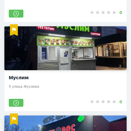
0
Муслим
5 улица Жусаева
0