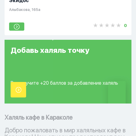
Экидос
​Алыбакова, 165а
0
Добавь
халяль
точку
Вы получите +20
баллов за добавление
халяль
точки.
Халяль кафе в Караколе
Добро пожаловать в мир халяльных кафе в