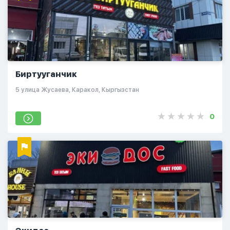
Биртууганчик
5 улица Жусаева, Каракол, Кыргызстан
0