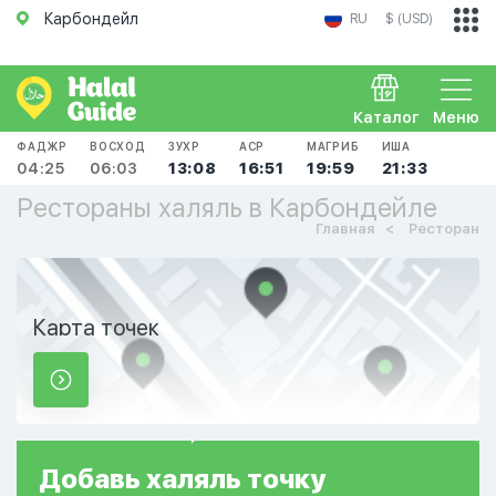
Карбондейл
RU
$ (USD)
Каталог
Меню
ФАДЖР
ВОСХОД
ЗУХР
АСР
МАГРИБ
ИША
04:25
06:03
13:08
16:51
19:59
21:33
Рестораны халяль в Карбондейле
Главная
Ресторан
Карта точек
Добавь
халяль
точку