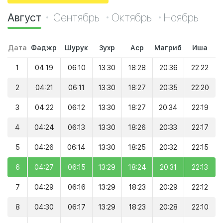
Август
Сентябрь
Октябрь
Ноябрь
Дата
Фаджр
Шурук
Зухр
Аср
Магриб
Иша
1
04:19
06:10
13:30
18:28
20:36
22:22
2
04:21
06:11
13:30
18:27
20:35
22:20
3
04:22
06:12
13:30
18:27
20:34
22:19
4
04:24
06:13
13:30
18:26
20:33
22:17
5
04:26
06:14
13:30
18:25
20:32
22:15
6
04:27
06:15
13:29
18:24
20:31
22:13
7
04:29
06:16
13:29
18:23
20:29
22:12
8
04:30
06:17
13:29
18:23
20:28
22:10