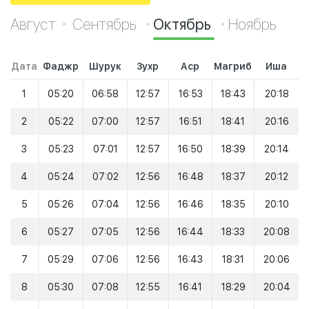
Август
Сентябрь
Октябрь
Ноябрь
Дата
Фаджр
Шурук
Зухр
Аср
Магриб
Иша
1
05:20
06:58
12:57
16:53
18:43
20:18
2
05:22
07:00
12:57
16:51
18:41
20:16
3
05:23
07:01
12:57
16:50
18:39
20:14
4
05:24
07:02
12:56
16:48
18:37
20:12
5
05:26
07:04
12:56
16:46
18:35
20:10
6
05:27
07:05
12:56
16:44
18:33
20:08
7
05:29
07:06
12:56
16:43
18:31
20:06
8
05:30
07:08
12:55
16:41
18:29
20:04