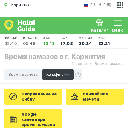
Каринтия
RU
€ (EUR)
Каталог
Меню
ФАДЖР
ВОСХОД
ЗУХР
АСР
МАГРИБ
ИША
03:45
05:49
13:13
17:08
20:24
22:21
Время намазов в г. Каринтия
Главная
Время намазов
Время расчета
Направление на
Ближайшие
Киблу
мечети
Google
календарь
время намазов