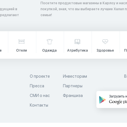
Посетите продуктовые магазины в Карлоу и нас
дукцией в
покупкой, зная, что вы выбираете лучшие Халал 
предлагают
семьи!
е
Отели
Одежда
Атрибутика
Здоровье
П
О проекте
Инвесторам
В
Пресса
Партнеры
й
СМИ о нас
Франшиза
Загрузить 
Контакты