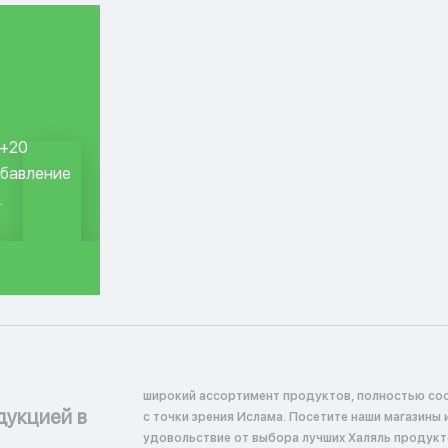
 +20
обавление
.
широкий ассортимент продуктов, полностью со
дукцией в
с точки зрения Ислама. Посетите наши магазины 
удовольствие от выбора лучших Халяль продукт