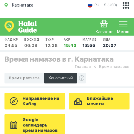
Карнатака
RU
$ (USD)
Каталог
Меню
ФАДЖР
ВОСХОД
ЗУХР
АСР
МАГРИБ
ИША
04:55
06:09
12:38
15:43
18:55
20:07
Время намазов в г. Карнатака
Главная
Время намазов
Время расчета
Направление на
Ближайшие
Киблу
мечети
Google
календарь
время намазов