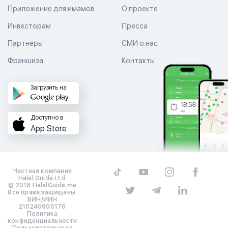
Приложение для имамов
О проекте
Инвесторам
Пресса
Партнеры
СМИ о нас
Франшиза
Контакты
Загрузить на
Доступно в
App Store
Частная компания
Halal Guide Ltd.
© 2018 HalalGuide.me
Все права защищены.
БИН/ИИН
210240900176
Политика
конфиденциальности