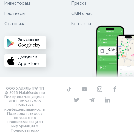
Инвесторам
Пресса
Партнеры
СМИ о нас
Франшиза
Контакты
Загрузить на
Доступно в
App Store
ООО ХАЛЯЛЬ ГРУПП
© 2018 HalalGuide.me
Все права защищены.
ИНН 1655317836
Политика
конфиденциальности
Пользовательское
соглашение
Правилами защиты
информации о
Пользователях