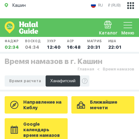
Кашин
RU
₽ (RUB)
Каталог
Меню
ФАДЖР
ВОСХОД
ЗУХР
АСР
МАГРИБ
ИША
02:34
04:34
12:40
16:48
20:31
22:01
Время намазов в г. Кашин
Главная
Время намазов
Время расчета
Направление на
Ближайшие
Киблу
мечети
Google
календарь
время намазов