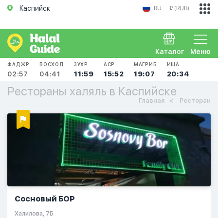
Каспийск
RU
₽ (RUB)
Каталог
Меню
ФАДЖР
ВОСХОД
ЗУХР
АСР
МАГРИБ
ИША
02:57
04:41
11:59
15:52
19:07
20:34
Рестораны халяль в Каспийске
Главная
Ресторан
Сосновый БОР
​Халилова, 7Б​