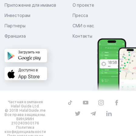
Приложение для имамов
О проекте
Инвесторам
Пресса
Партнеры
СМИ о нас
Франшиза
Контакты
Загрузить на
Доступно в
App Store
Частная компания
Halal Guide Ltd.
© 2018 HalalGuide.me
Все права защищены.
БИН/ИИН
210240900176
Политика
конфиденциальности