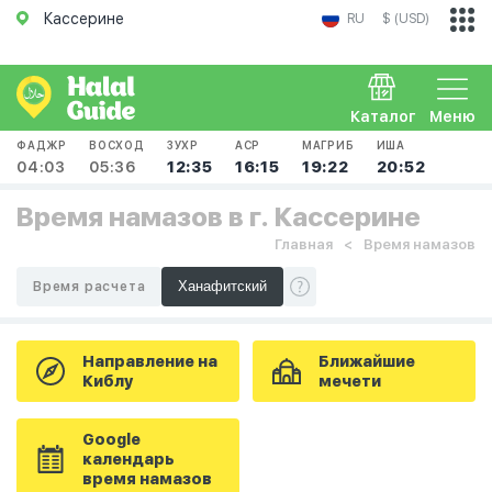
Кассерине
RU
$ (USD)
Каталог
Меню
ФАДЖР
ВОСХОД
ЗУХР
АСР
МАГРИБ
ИША
04:03
05:36
12:35
16:15
19:22
20:52
Время намазов в г. Кассерине
Главная
Время намазов
Время расчета
Направление на
Ближайшие
Киблу
мечети
Google
календарь
время намазов