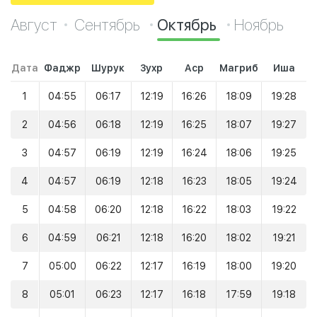
Август
Сентябрь
Октябрь
Ноябрь
Дата
Фаджр
Шурук
Зухр
Аср
Магриб
Иша
1
04:55
06:17
12:19
16:26
18:09
19:28
2
04:56
06:18
12:19
16:25
18:07
19:27
3
04:57
06:19
12:19
16:24
18:06
19:25
4
04:57
06:19
12:18
16:23
18:05
19:24
5
04:58
06:20
12:18
16:22
18:03
19:22
6
04:59
06:21
12:18
16:20
18:02
19:21
7
05:00
06:22
12:17
16:19
18:00
19:20
8
05:01
06:23
12:17
16:18
17:59
19:18