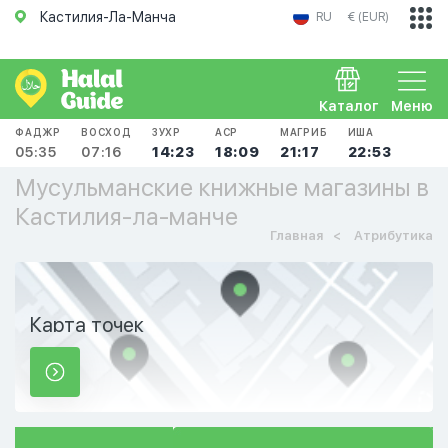
Кастилия-Ла-Манча
RU
€ (EUR)
Каталог
Меню
ФАДЖР
ВОСХОД
ЗУХР
АСР
МАГРИБ
ИША
05:35
07:16
14:23
18:09
21:17
22:53
Мусульманские книжные магазины в
Кастилия-ла-манче
Главная
Атрибутика
Карта точек