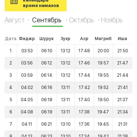
календарь
время намазов
Август
Сентябрь
Октябрь
Ноябрь
Дата
Фаджр
Шурук
Зухр
Аср
Магриб
Иша
1
03:53
06:10
13:12
17:48
20:00
21:50
2
03:56
06:12
13:12
17:46
19:57
21:47
3
03:59
06:14
13:12
17:44
19:55
21:44
4
04:02
06:16
13:11
17:42
19:52
21:41
5
04:05
06:18
13:11
17:40
19:50
21:37
6
04:08
06:19
13:11
17:38
19:47
21:34
7
04:11
06:21
13:10
17:36
19:45
21:31
8
04:13
06:23
13:10
17:34
19:42
21:28