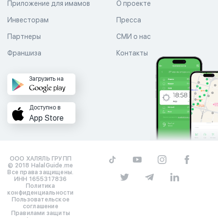
Приложение для имамов
О проекте
Инвесторам
Пресса
Партнеры
СМИ о нас
Франшиза
Контакты
Загрузить на
Доступно в
App Store
ООО ХАЛЯЛЬ ГРУПП
© 2018 HalalGuide.me
Все права защищены.
ИНН 1655317836
Политика
конфиденциальности
Пользовательское
соглашение
Правилами защиты