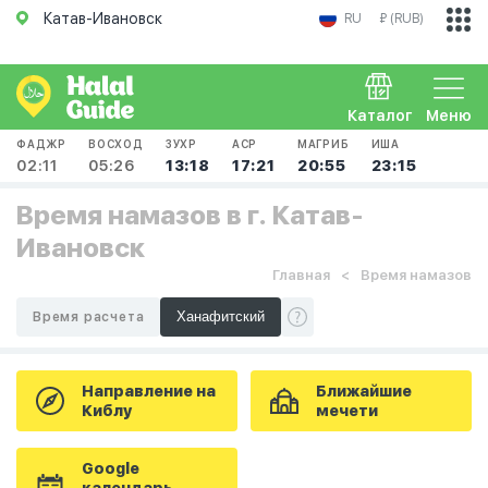
Катав-Ивановск
RU
₽ (RUB)
Каталог
Меню
ФАДЖР
ВОСХОД
ЗУХР
АСР
МАГРИБ
ИША
02:11
05:26
13:18
17:21
20:55
23:15
Время намазов в г. Катав-
Ивановск
Главная
Время намазов
Время расчета
Направление на
Ближайшие
Киблу
мечети
Google