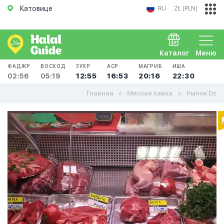
Катовице
RU
ZŁ (PLN)
Каталог
Меню
ФАДЖР
ВОСХОД
ЗУХР
АСР
МАГРИБ
ИША
02:56
05:19
12:55
16:53
20:16
22:30
Главная
Мясная лавка
Рынок Dz