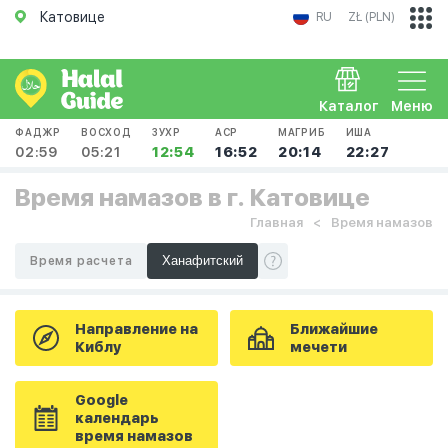
Катовице
RU
ZŁ (PLN)
Каталог
Меню
ФАДЖР
ВОСХОД
ЗУХР
АСР
МАГРИБ
ИША
02:59
05:21
12:54
16:52
20:14
22:27
Время намазов в г. Катовице
Главная
Время намазов
Время расчета
Направление на
Ближайшие
Киблу
мечети
Google
календарь
время намазов