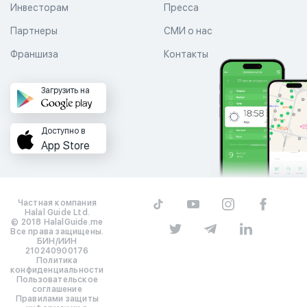
Инвесторам
Пресса
Партнеры
СМИ о нас
Франшиза
Контакты
Загрузить на
Доступно в
App Store
Частная компания
Halal Guide Ltd.
© 2018 HalalGuide.me
Все права защищены.
БИН/ИИН
210240900176
Политика
конфиденциальности
Пользовательское
соглашение
Правилами защиты