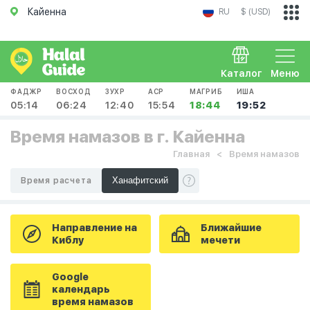
Кайенна
RU
$ (USD)
Каталог
Меню
ФАДЖР
ВОСХОД
ЗУХР
АСР
МАГРИБ
ИША
05:14
06:24
12:40
15:54
18:44
19:52
Время намазов в г. Кайенна
Главная
Время намазов
Время расчета
Направление на
Ближайшие
Киблу
мечети
Google
календарь
время намазов