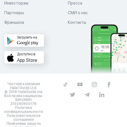
Инвесторам
Пресса
Партнеры
СМИ о нас
Франшиза
Контакты
Загрузить на
Доступно в
App Store
Частная компания
Halal Guide Ltd.
© 2018 HalalGuide.me
Все права защищены.
БИН/ИИН
210240900176
Политика
конфиденциальности
Пользовательское
соглашение
Правилами защиты