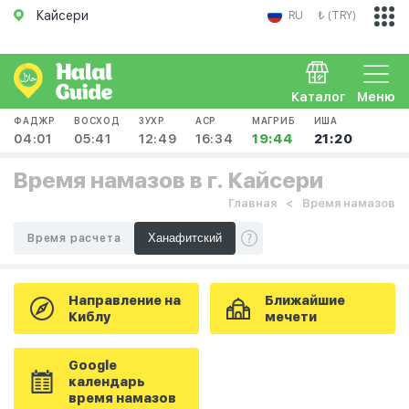
Кайсери
RU
₺ (TRY)
Каталог
Меню
ФАДЖР
ВОСХОД
ЗУХР
АСР
МАГРИБ
ИША
04:01
05:41
12:49
16:34
19:44
21:20
Время намазов в г. Кайсери
Главная
Время намазов
Время расчета
Направление на
Ближайшие
Киблу
мечети
Google
календарь
время намазов