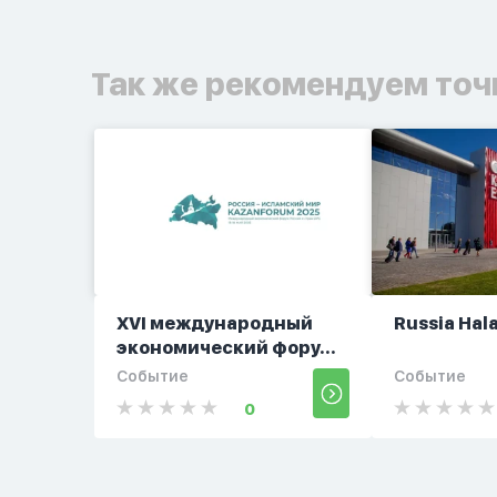
Так же рекомендуем точ
XVI международный
Russia Hala
экономический фору...
Событие
Событие
0