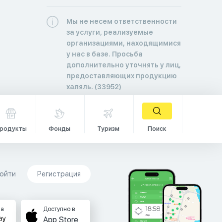
Мы не несем ответственности
за услуги, реализуемые
организациями, находящимися
у нас в базе. Просьба
дополнительно уточнять у лиц,
предоставляющих продукцию
халяль. (33952)
родукты
Фонды
Туризм
Поиск
ойти
Регистрация
на
Доступно в
App Store