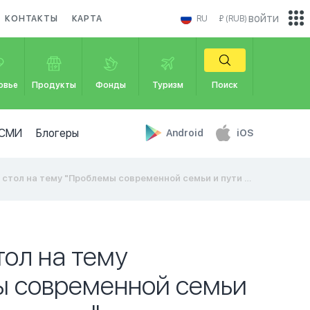
войти
КОНТАКТЫ
КАРТА
RU
₽ (RUB)
овье
Продукты
Фонды
Туризм
Поиск
СМИ
Блогеры
Android
iOS
тол на тему "Проблемы современной семьи и пути их решения"
тол на тему
 современной семьи