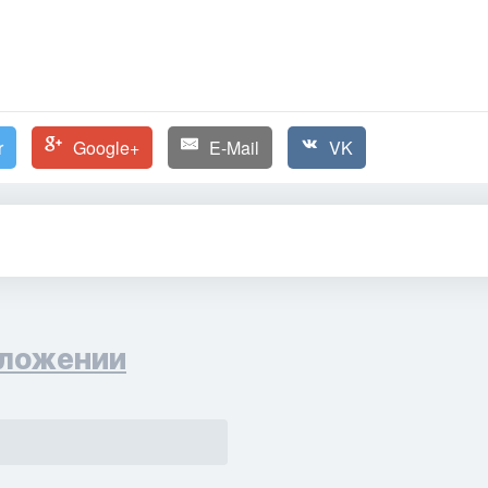
r
Google+
E-Mail
VK
ложении