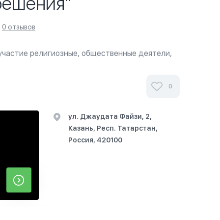
 решения"
0 отзывов
участие религиозные, общественные деятели,
 представители светских институтов общества.
ла определят приоритетные направления...
0
ул. Джаудата Файзи, 2,
Казань, Респ. Татарстан,
Россия, 420100