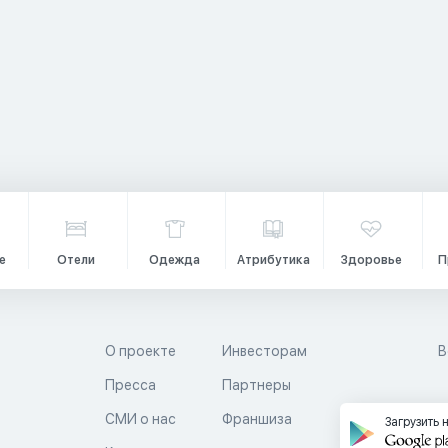
е
Отели
Одежда
Атрибутика
Здоровье
П
О проекте
Инвесторам
В
Пресса
Партнеры
й
СМИ о нас
Франшиза
Загрузить 