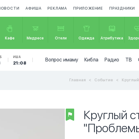
НОВОСТИ
АФИША
РЕКЛАМА
ПРИЛОЖЕНИЕ
ПРАЗДНИКИ
Кафе
Медресе
Отели
Одежда
Атрибутика
Здор
Б
ИША
Вопрос имаму
Кибла
Радио
ТВ
8
21:08
Главная
Событие
Круглый с
Круглый с
"Проблемы