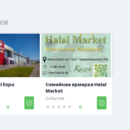
ки
l Expo
Семейная ярмарка Halal
Market
Событие
0
0