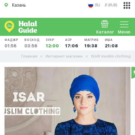
Казань
RU
₽ (RUB)
Каталог
Меню
ФАДЖР
ВОСХОД
ЗУХР
АСР
МАГРИБ
ИША
01:56
03:56
12:00
17:06
19:38
21:08
Главная
Интернет магазин
ISAR muslim clothing