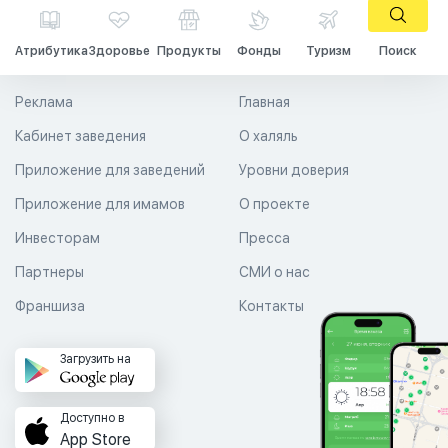
Атрибутика
Здоровье
Продукты
Фонды
Туризм
Поиск
Реклама
Главная
Кабинет заведения
О халяль
Приложение для заведений
Уровни доверия
Приложение для имамов
О проекте
Инвесторам
Пресса
Партнеры
СМИ о нас
Франшиза
Контакты
Загрузить на
Доступно в
App Store