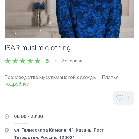
ISAR muslim clothing
5
2 отзывов
Производство мусульманской одежды. - Платья -
Юбки - Блузы - Головные уборы - Спорт костюмы -
подробнее
Абаи Доступные цены для сестер. Качественные
ткани из Англии, Франции, Италии, Германии,...
0
08:00 - 20:00
ул. Галиаскара Камала, 41, Казань, Респ.
Татарстан, Россия, 420021