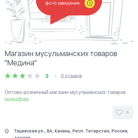
фото заведения..
Магазин мусульманских товаров
"Медина"
3
0 отзывов
Оптово-розничный магазин мусульманских товаров
"Медина". Шамаили и похоронные комплекты "кафаны"
подробнее
собственного производства. Медицина, литература,
атрибутиках, одежда.
0
Магазин мусульманской одежды «Магазин
Тэцевская ул., 8А, Казань, Респ. Татарстан, Россия,
мусульманских товаров "Медина"» в Казани