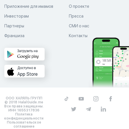
Приложение для имамов
О проекте
Инвесторам
Пресса
Партнеры
СМИ о нас
Франшиза
Контакты
Загрузить на
Доступно в
App Store
ООО ХАЛЯЛЬ ГРУПП
© 2018 HalalGuide.me
Все права защищены.
ИНН 1655317836
Политика
конфиденциальности
Пользовательское
соглашение