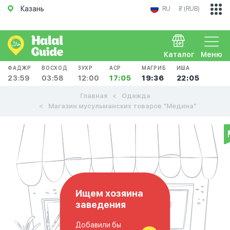
Казань
RU
₽ (RUB)
Каталог
Меню
ФАДЖР
ВОСХОД
ЗУХР
АСР
МАГРИБ
ИША
23:59
03:58
12:00
17:05
19:36
22:05
Главная
Одежда
Магазин мусульманских товаров "Медина"
Ищем хозяина
заведения
Добавили бы