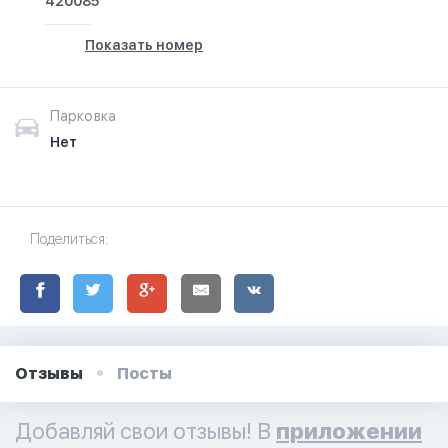
420085
.Ознакомьтесь с мнениями наших клиентов. Их отзывы
помогут вам сделать правильный выбор в выборе
Показать номер
халяльной одежды, предлагаемой этим магазином.
Выражайте свой стиль с нами.
Парковка
Нет
Поделиться:
Отзывы
Посты
Добавляй свои отзывы! В
приложении