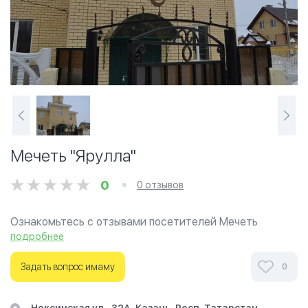
Мечеть "Ярулла"
0
0 отзывов
Ознакомьтесь с отзывами посетителей Мечеть
"Ярулла" в г.Казань на фотографиях и узнайте о часах
подробнее
работы. Ваше духовное путешествие начинается
здесь.
Задать вопрос имаму
0