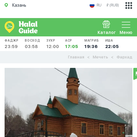
Казань
RU
₽ (RUB)
Каталог
Меню
ФАДЖР
ВОСХОД
ЗУХР
АСР
МАГРИБ
ИША
23:59
03:58
12:00
17:05
19:36
22:05
Главная
Мечеть
Фархад