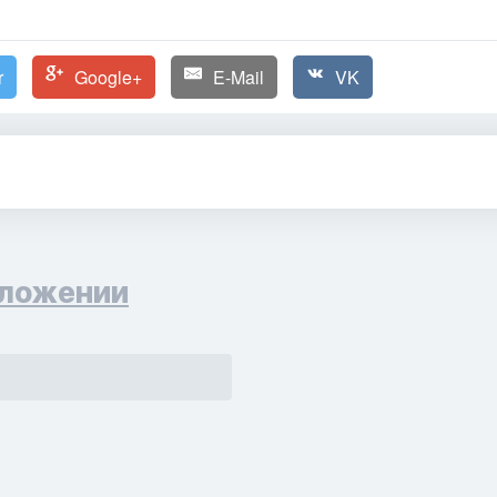
r
Google+
E-Mail
VK
ложении