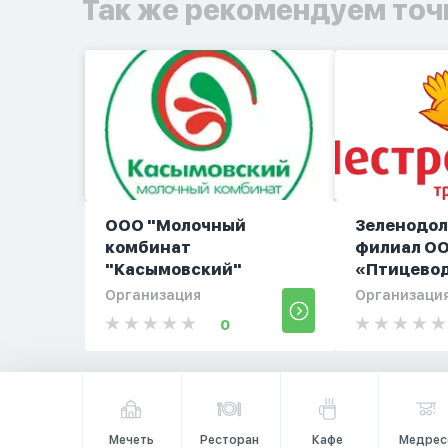
Так же рекомендуем точ
ООО "Молочный
Зеленодо
комбинат
филиал О
"Касымовский"
«Птицевод
Организация
Организаци
0
Мечеть
Ресторан
Кафе
Медрес