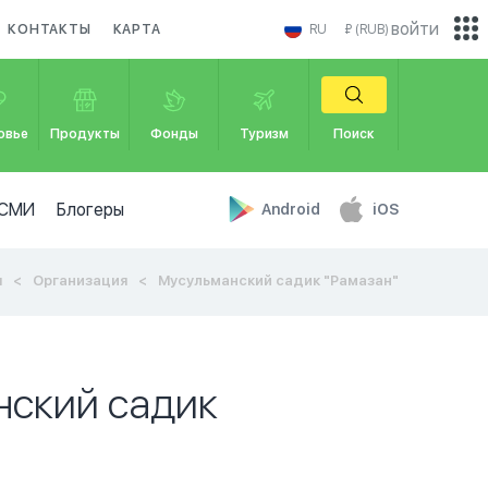
войти
КОНТАКТЫ
КАРТА
RU
₽ (RUB)
овье
Продукты
Фонды
Туризм
Поиск
СМИ
Блогеры
Android
iOS
я
Организация
Мусульманский садик "Рамазан"
нский садик