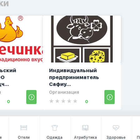
ки
льский
Индивидуальный
ОО
предприниматель
ч...
Сафиу...
я
Организация
0
0
е
Отели
Одежда
Атрибутика
Здоровье
П