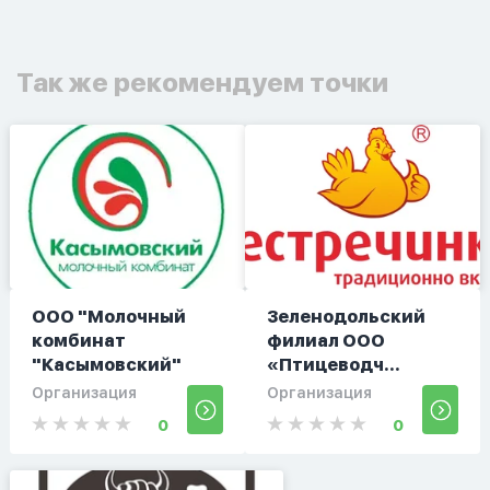
Так же рекомендуем точки
ООО "Молочный
Зеленодольский
комбинат
филиал ООО
"Касымовский"
«Птицеводч...
Организация
Организация
0
0