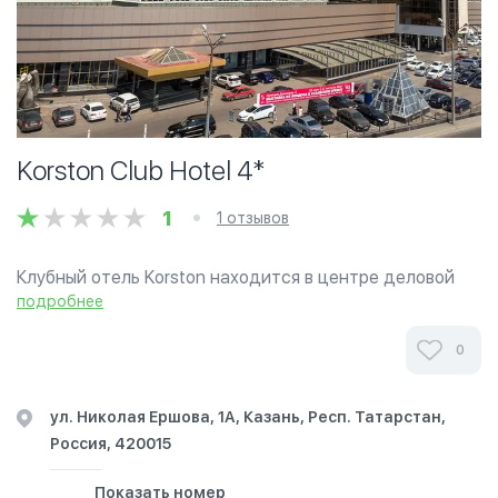
Korston Club Hotel 4*
1
1 отзывов
Клубный отель Korston находится в центре деловой
активности Казани на пересечении трех крупных
подробнее
магистралей (мост Миллениум, ул. Н. Ершова и ул.
Вишневского) и имеет удобные подъездные пути.
0
Дорога...
ул. Николая Ершова, 1А, Казань, Респ. Татарстан,
Россия, 420015
Показать номер