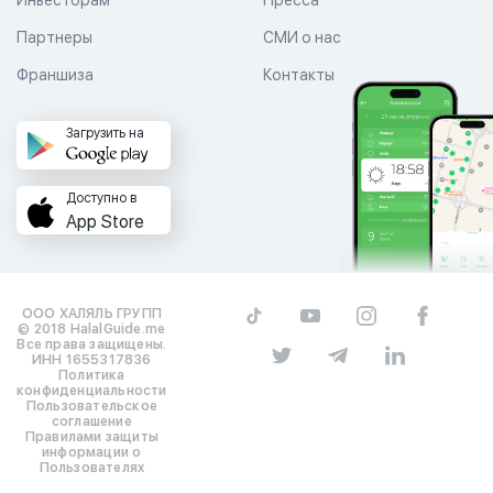
Партнеры
СМИ о нас
Франшиза
Контакты
Загрузить на
Доступно в
App Store
ООО ХАЛЯЛЬ ГРУПП
© 2018 HalalGuide.me
Все права защищены.
ИНН 1655317836
Политика
конфиденциальности
Пользовательское
соглашение
Правилами защиты
информации о
Пользователях