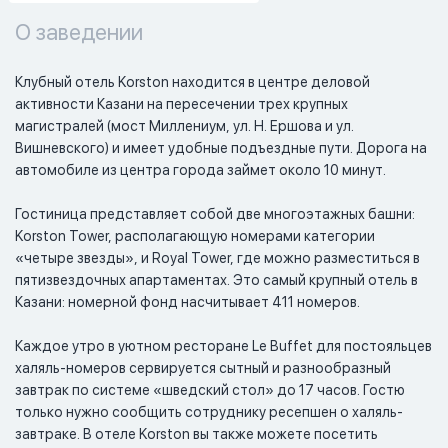
О заведении
Клубный отель Korston находится в центре деловой 
активности Казани на пересечении трех крупных 
магистралей (мост Миллениум, ул. Н. Ершова и ул. 
Вишневского) и имеет удобные подъездные пути. Дорога на 
автомобиле из центра города займет около 10 минут.

Гостиница представляет собой две многоэтажных башни: 
Korston Tower, располагающую номерами категории 
«четыре звезды», и Royal Tower, где можно разместиться в 
пятизвездочных апартаментах. Это самый крупный отель в 
Казани: номерной фонд насчитывает 411 номеров.

Каждое утро в уютном ресторане Le Buffet для постояльцев 
халяль-номеров сервируется сытный и разнообразный 
завтрак по системе «шведский стол» до 17 часов. Гостю 
только нужно сообщить сотруднику ресепшен о халяль-
завтраке. В отеле Korston вы также можете посетить 