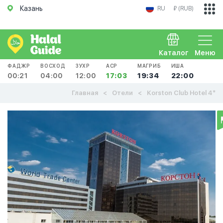
Казань
RU
₽ (RUB)
Каталог
Меню
ФАДЖР
ВОСХОД
ЗУХР
АСР
МАГРИБ
ИША
00:21
04:00
12:00
17:03
19:34
22:00
Главная
Отели
Korston Club Hotel 4*