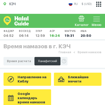
КЭЧ
RU
$ (USD)
Каталог
Меню
ФАДЖР
ВОСХОД
ЗУХР
АСР
МАГРИБ
ИША
04:52
06:14
12:59
16:24
19:31
20:50
Время намазов в г. КЭЧ
Главная
Время намазов
Время расчета
Направление на
Ближайшие
Киблу
мечети
Google
календарь
время намазов