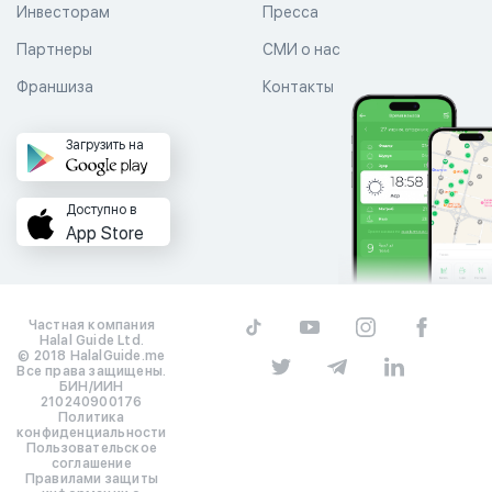
Инвесторам
Пресса
Партнеры
СМИ о нас
Франшиза
Контакты
Загрузить на
Доступно в
App Store
Частная компания
Halal Guide Ltd.
© 2018 HalalGuide.me
Все права защищены.
БИН/ИИН
210240900176
Политика
конфиденциальности
Пользовательское
соглашение
Правилами защиты