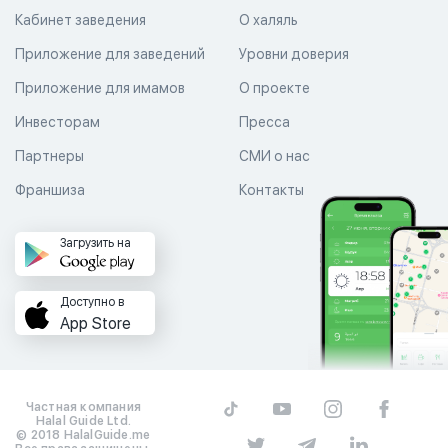
Кабинет заведения
О халяль
Приложение для заведений
Уровни доверия
Приложение для имамов
О проекте
Инвесторам
Пресса
Партнеры
СМИ о нас
Франшиза
Контакты
Загрузить на
Доступно в
App Store
Частная компания
Halal Guide Ltd.
© 2018 HalalGuide.me