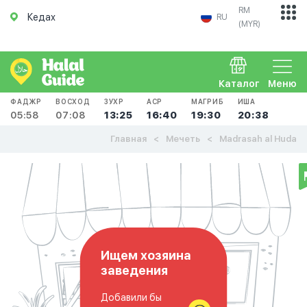
RM
Кедах
RU
(MYR)
Каталог
Меню
ФАДЖР
ВОСХОД
ЗУХР
АСР
МАГРИБ
ИША
05:58
07:08
13:25
16:40
19:30
20:38
Главная
Мечеть
Madrasah al Huda
Ищем хозяина
заведения
Добавили бы