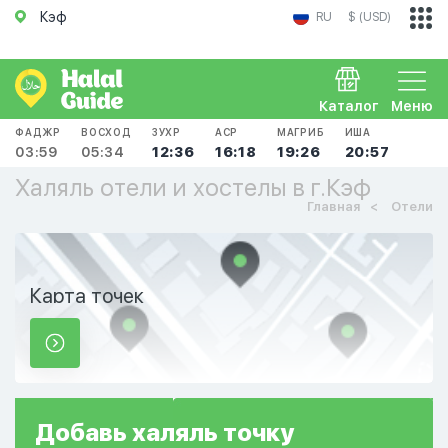
Кэф
RU
$ (USD)
Каталог
Меню
ФАДЖР
ВОСХОД
ЗУХР
АСР
МАГРИБ
ИША
03:59
05:34
12:36
16:18
19:26
20:57
Халяль отели и хостелы в г.Кэф
Главная
Отели
Карта точек
Добавь
халяль
точку