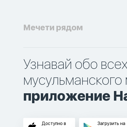
Мечети рядом
Узнавай обо все
мусульманского 
приложение Ha
Доступно в
Загрузить на