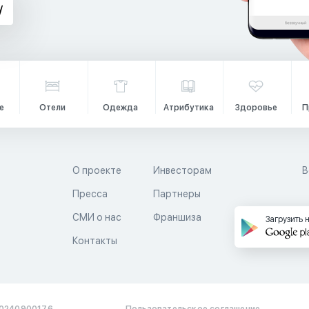
е
Отели
Одежда
Атрибутика
Здоровье
П
О проекте
Инвесторам
В
Пресса
Партнеры
й
СМИ о нас
Франшиза
Загрузить 
Контакты