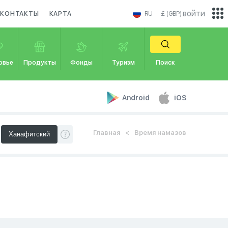
войти
КОНТАКТЫ
КАРТА
RU
£ (GBP)
овье
Продукты
Фонды
Туризм
Поиск
Android
iOS
Главная
Время намазов