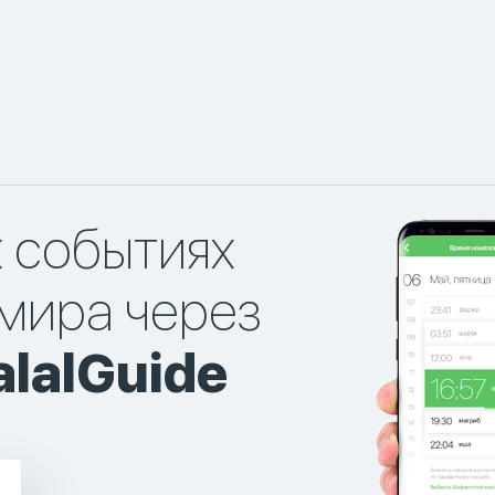
х событиях
мира через
lalGuide