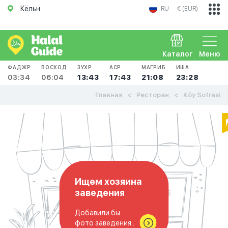
Кёльн
RU
€ (EUR)
Каталог
Меню
ФАДЖР
ВОСХОД
ЗУХР
АСР
МАГРИБ
ИША
03:34
06:04
13:43
17:43
21:08
23:28
Главная
Ресторан
Köy Sofrasi
Ищем хозяина
заведения
Добавили бы
фото заведения..