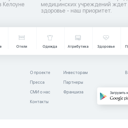
в Келоуне
 – ваше
здоровье - наш приоритет.
е
Отели
Одежда
Атрибутика
Здоровье
П
О проекте
Инвесторам
В
Пресса
Партнеры
й
СМИ о нас
Франшиза
Загрузить 
Контакты