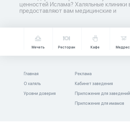
ценностей Ислама? Халяльные клиники 
медицинских учреждений ждет вас
предоставляют вам медицинские и
Мечеть
Ресторан
Кафе
Медрес
Главная
Реклама
О халяль
Кабинет заведения
Уровни доверия
Приложение для заведени
Приложение для имамов