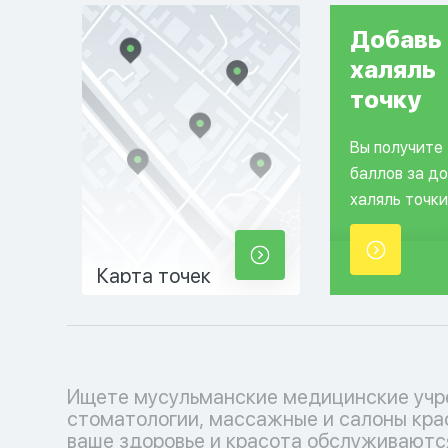
Добавь
халяль
точку
Вы получите
баллов за д
халяль точки
Карта точек
Ищете мусульманские медицинские учр
косметологические услуги, соответ
стоматологии, массажные и салоны кра
вашим религиозным убеждениям. Позабо
ваше здоровье и красота обслуживаютс
себе с уважением к вашим традициям.