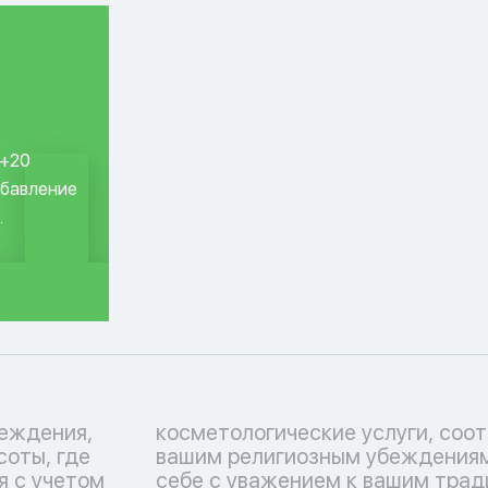
 +20
обавление
.
еждения,
ствующие
соты, где
тьтесь о
я с учетом
 Перечень