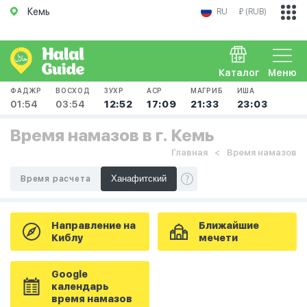
Кемь
RU
₽ (RUB)
Каталог
Меню
ФАДЖР
ВОСХОД
ЗУХР
АСР
МАГРИБ
ИША
01:54
03:54
12:52
17:09
21:33
23:03
Время намазов в г. Кемь
Главная
Время намазов
Время расчета
Направление на
Ближайшие
Киблу
мечети
Google
календарь
время намазов