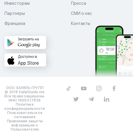
Инвесторам
Пресса
Партнеры
СМИ о нас
Франшиза
Контакты
Загрузить на
Доступно в
App Store
ООО ХАЛЯЛЬ ГРУПП
© 2018 HalalGuide.me
Все права защищены.
ИНН 1655317836
Политика
конфиденциальности
Пользовательское
соглашение
Правилами защиты
информации о
Пользователях