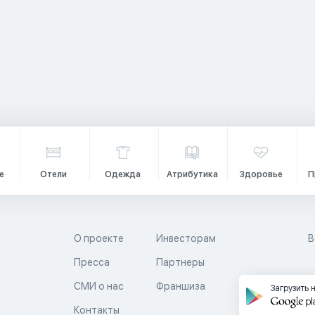
е
Отели
Одежда
Атрибутика
Здоровье
П
О проекте
Инвесторам
В
Пресса
Партнеры
й
СМИ о нас
Франшиза
Загрузить 
Контакты