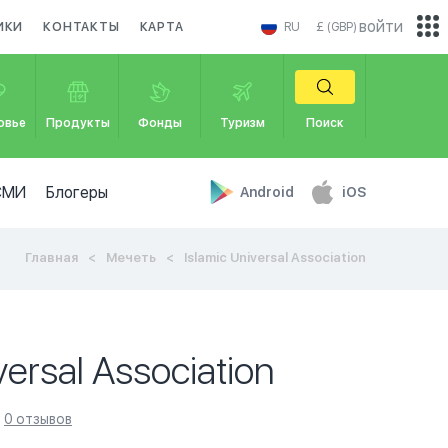
войти
ИКИ
КОНТАКТЫ
КАРТА
RU
£ (GBP)
овье
Продукты
Фонды
Туризм
Поиск
СМИ
Блогеры
Android
iOS
Главная
Мечеть
Islamic Universal Association
versal Association
0 отзывов