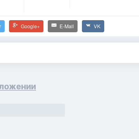
r
Google+
E-Mail
VK
ложении