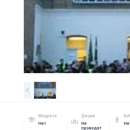
Медресе
Джума
Би
Нет
Не
Не
проводят