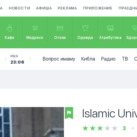
ЗА
НОВОСТИ
АФИША
РЕКЛАМА
ПРИЛОЖЕНИЕ
ПРАЗДН
Кафе
Медресе
Отели
Одежда
Атрибутика
Здор
ИША
Вопрос имаму
Кибла
Радио
ТВ
23:06
Islamic Uni
3