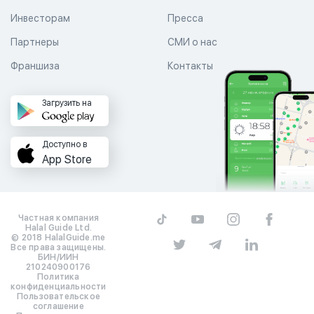
Инвесторам
Пресса
Партнеры
СМИ о нас
Франшиза
Контакты
Загрузить на
Доступно в
App Store
Частная компания
Halal Guide Ltd.
© 2018 HalalGuide.me
Все права защищены.
БИН/ИИН
210240900176
Политика
конфиденциальности
Пользовательское
соглашение