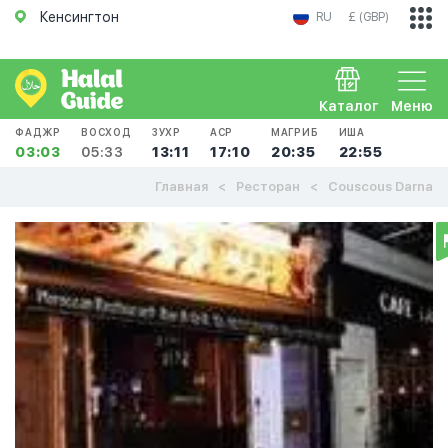
Кенсингтон
RU
£ (GBP)
Каталог
Меню
ФАДЖР
ВОСХОД
ЗУХР
АСР
МАГРИБ
ИША
03:03
05:33
13:11
17:10
20:35
22:55
Главная
Ресторан
Couscous Darna