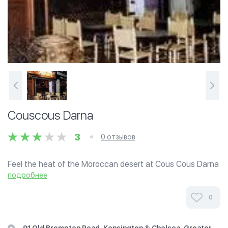
Couscous Darna
3
0 отзывов
Feel the heat of the Moroccan desert at Cous Cous Darna
-- the fire of the people, the warmth of the hues and the
подробнее
passion in the cooking. Fittings and ambiance are imported
from Morocco, creating...
0