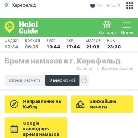
Керефельд
RU
€ (EUR)
Каталог
Меню
ФАДЖР
ВОСХОД
ЗУХР
АСР
МАГРИБ
ИША
03:34
06:05
13:44
17:44
21:09
23:30
Время намазов в г. Керефельд
Главная
Время намазов
Время расчета
Направление на
Ближайшие
Киблу
мечети
Google
календарь
время намазов