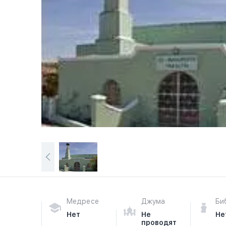
Медресе
Джума
Би
Нет
Не
Не
проводят