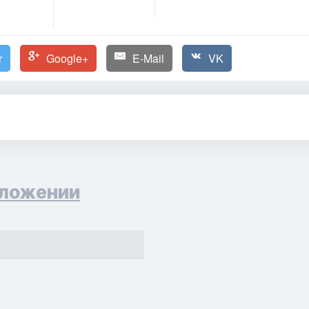
r
Google+
E-Mail
VK
ложении