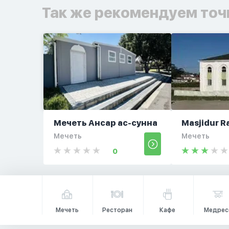
Так же рекомендуем точ
Мечеть Ансар ас-сунна
Masjidur 
Мечеть
Мечеть
0
Мечеть
Ресторан
Кафе
Медрес