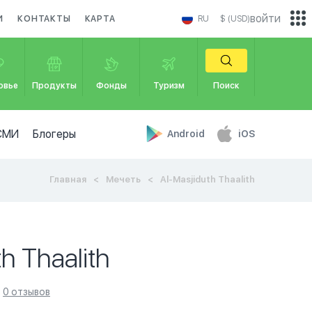
войти
И
КОНТАКТЫ
КАРТА
RU
$ (USD)
овье
Продукты
Фонды
Туризм
Поиск
СМИ
Блогеры
Android
iOS
Главная
Мечеть
Al-Masjiduth Thaalith
h Thaalith
0 отзывов