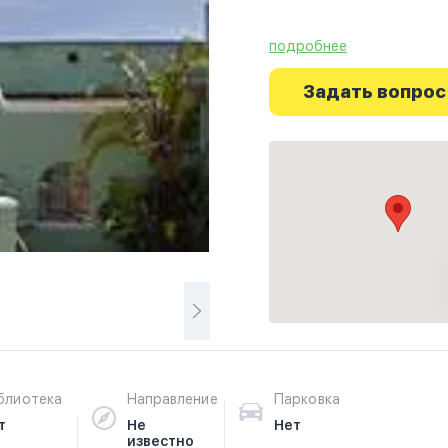
подробнее
Ознакомьтесь с отзывам
г.Кейптаун на фотограф
Задать вопрос
путешествие начинаетс
блиотека
Направление
Парковка
т
Не
Нет
известно