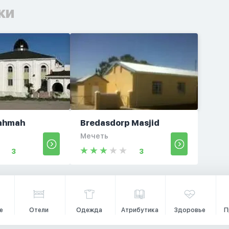
ки
Rahmah
Bredasdorp Masjid
Мечеть
3
3
е
Отели
Одежда
Атрибутика
Здоровье
П