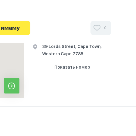
и посетителей Al-Masjiduth Thaalith в
иях и узнайте о часах работы. Ваше духовное
 имаму
0
я здесь.
39 Lords Street, Cape Town,
Western Cape 7785
Показать номер