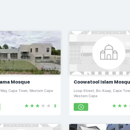
rama Mosque
Coowatool Islam Mosq
 Way, Cape Town, Western Cape
Loop Street, Bo-Kaap, Cape Tow
Western Cape
3