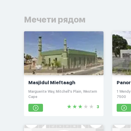
Мечети рядом
Masjidul Mieftaagh
Pano
Marguerite Way, Mitchell's Plain, Western
1 Wendy
Cape
7500
3