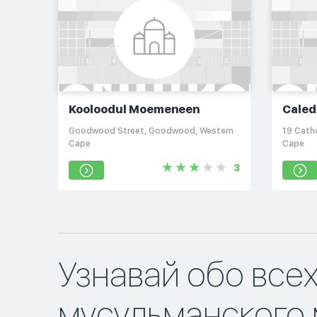
Kooloodul Moemeneen
Caled
Socie
Goodwood Street, Goodwood, Western
19 Cath
Cape
Cape
3
Узнавай обо все
мусульманского 