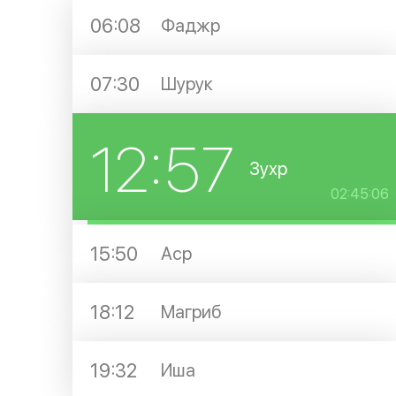
06:08
Фаджр
07:30
Шурук
12:57
Зухр
02:45:05
15:50
Аср
18:12
Магриб
19:32
Иша