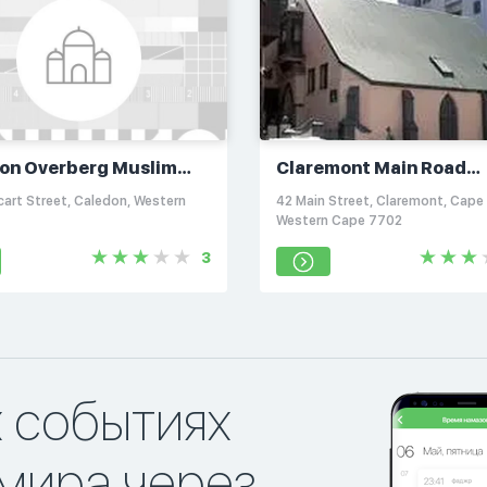
on Overberg Muslim
Claremont Main Road
ty
Mosque
cart Street, Caledon, Western
42 Main Street, Claremont, Cape
Western Cape 7702
3
х событиях
мира через