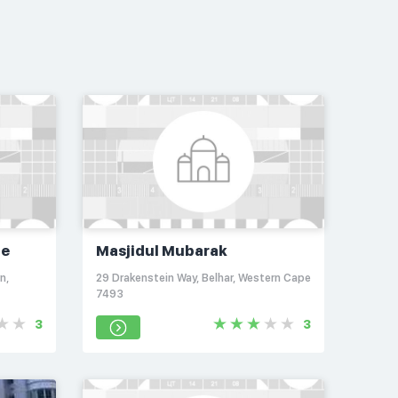
ue
Masjidul Mubarak
n,
29 Drakenstein Way, Belhar, Western Cape
7493
3
3