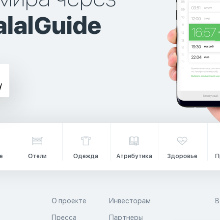
lalGuide
е
Отели
Одежда
Атрибутика
Здоровье
П
О проекте
Инвесторам
В
Пресса
Партнеры