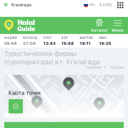
Кгалагади
RU
$ (USD)
Каталог
Меню
ФАДЖР
ВОСХОД
ЗУХР
АСР
МАГРИБ
ИША
05:48
07:04
12:43
15:48
18:11
19:25
Туристические фирмы
(туроператоры) в г. Кгалагади
Главная
Туризм
Карта точек