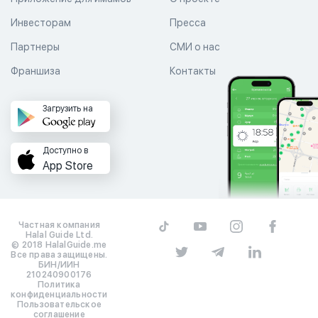
Инвесторам
Пресса
Партнеры
СМИ о нас
Франшиза
Контакты
Загрузить на
Доступно в
App Store
Частная компания
Halal Guide Ltd.
© 2018 HalalGuide.me
Все права защищены.
БИН/ИИН
210240900176
Политика
конфиденциальности
Пользовательское
соглашение