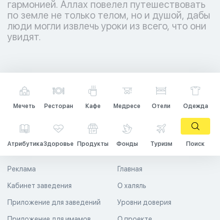
гармонией. Аллах повелел путешествовать
по земле не только телом, но и душой, дабы
люди могли извлечь уроки из всего, что они
увидят.
Мечеть
Ресторан
Кафе
Медресе
Отели
Одежда
Атрибутика
Здоровье
Продукты
Фонды
Туризм
Поиск
Реклама
Главная
Кабинет заведения
О халяль
Приложение для заведений
Уровни доверия
Приложение для имамов
О проекте