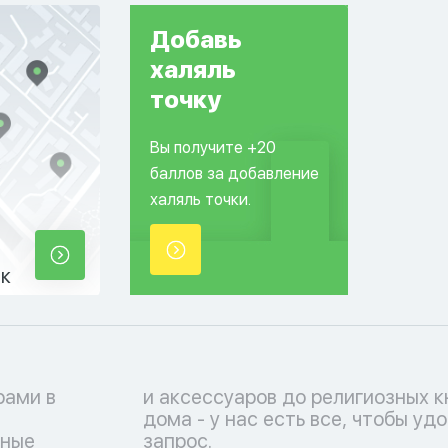
Добавь
халяль
точку
Вы получите +20
баллов за добавление
халяль точки.
ек
рами в
ра для
чные
запрос.