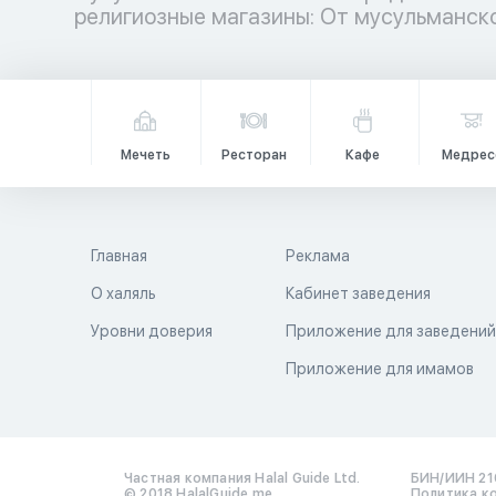
религиозные магазины: От мусульманс
Мечеть
Ресторан
Кафе
Медрес
Главная
Реклама
О халяль
Кабинет заведения
Уровни доверия
Приложение для заведени
Приложение для имамов
Частная компания Halal Guide Ltd.
БИН/ИИН 21
© 2018 HalalGuide.me
Политика к