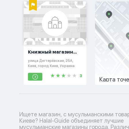
Книжный магазин
при ИКЦ Киев
улица Дегтярёвская, 25А,
Киев, город Киев, Украина
3
Карта точ
Ищете магазин, с мусульманскими това
и аксессуаров до религиозных книг и деко
Киеве? Halal-Guide объединяет лучшие
дома - у нас есть все, чтобы удовлетворить ваш
мусульманские магазины города. Разли