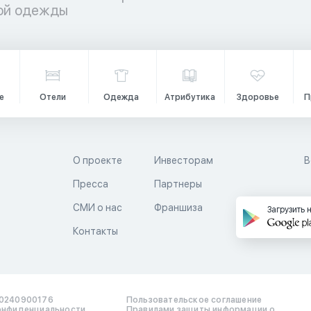
кой одежды
е
Отели
Одежда
Атрибутика
Здоровье
П
О проекте
Инвесторам
В
Пресса
Партнеры
й
СМИ о нас
Франшиза
Загрузить 
Контакты
0240900176
Пользовательское соглашение
онфиденциальности
Правилами защиты информации о