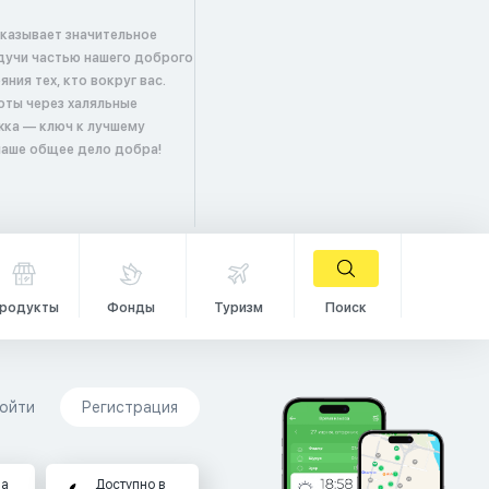
оказывает значительное
удучи частью нашего доброго
ия тех, кто вокруг вас.
оты через халяльные
жка — ключ к лучшему
 наше общее дело добра!
родукты
Фонды
Туризм
Поиск
ойти
Регистрация
на
Доступно в