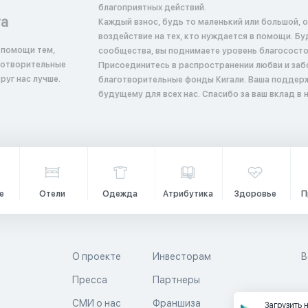
благоприятных действий.
та
Каждый взнос, будь то маленький или большой, 
воздействие на тех, кто нуждается в помощи. Б
 помощи тем,
сообщества, вы поднимаете уровень благосостоян
аготворительные
Присоединитесь в распространении любви и заб
руг нас лучше.
благотворительные фонды Кигали. Ваша поддер
будущему для всех нас. Спасибо за ваш вклад в
е
Отели
Одежда
Атрибутика
Здоровье
П
О проекте
Инвесторам
В
Пресса
Партнеры
й
СМИ о нас
Франшиза
Загрузить 