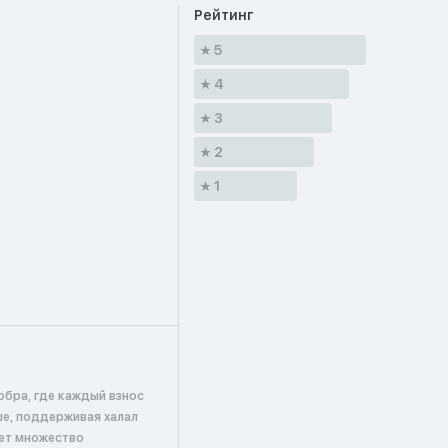
Рейтинг
5
4
3
2
1
обра, где каждый взнос
ше, поддерживая халал
ает множество