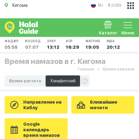
Кигома
RU
$ (USD)
Каталог
Меню
ФАДЖР
ВОСХОД
ЗУХР
АСР
МАГРИБ
ИША
05:58
07:07
13:12
16:29
19:05
20:12
Время намазов в г. Кигома
Главная
Время намазов
Время расчета
Направление на
Ближайшие
Киблу
мечети
Google
календарь
время намазов