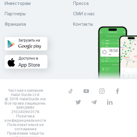
Инвесторам
Пресса
Партнеры
СМИ о нас
Франшиза
Контакты
Загрузить на
Доступно в
App Store
Частная компания
Halal Guide Ltd.
© 2018 HalalGuide.me
Все права защищены.
БИН/ИИН
210240900176
Политика
конфиденциальности
Пользовательское
соглашение
Правилами защиты