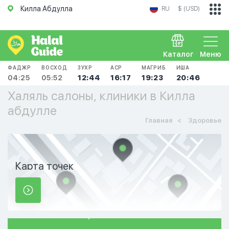
Килла Абдулла
RU
$ (USD)
Каталог
Меню
ФАДЖР
ВОСХОД
ЗУХР
АСР
МАГРИБ
ИША
04:25
05:52
12:44
16:17
19:23
20:46
Халяль салоны, клиники в Килла
абдулле
Главная
Здоровье
Карта точек