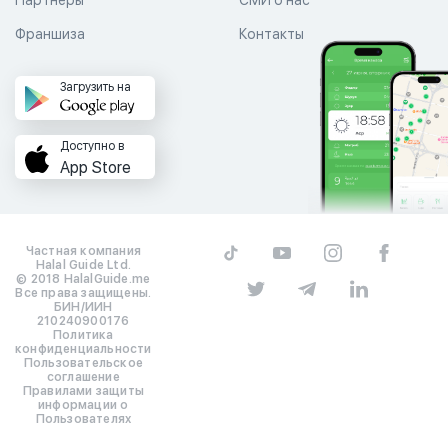
Партнеры
СМИ о нас
Франшиза
Контакты
Загрузить на
Доступно в
App Store
Частная компания
Halal Guide Ltd.
© 2018 HalalGuide.me
Все права защищены.
БИН/ИИН
210240900176
Политика
конфиденциальности
Пользовательское
соглашение
Правилами защиты
информации о
Пользователях