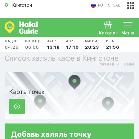
Кингстон
RU
$ (CAD)
Каталог
Меню
ФАДЖР
ВОСХОД
ЗУХР
АСР
МАГРИБ
ИША
04:29
06:00
13:18
17:10
20:23
21:56
Список халяль кафе в Кингстоне
Главная
Кафе
Карта точек
Добавь
халяль
точку