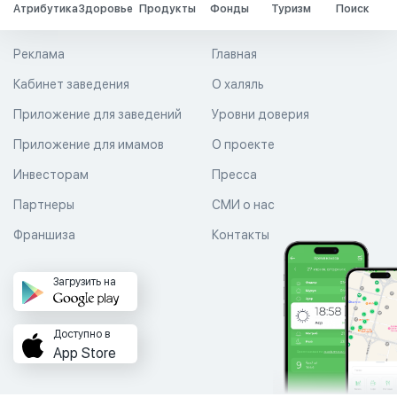
Атрибутика
Здоровье
Продукты
Фонды
Туризм
Поиск
Реклама
Главная
Кабинет заведения
О халяль
Приложение для заведений
Уровни доверия
Приложение для имамов
О проекте
Инвесторам
Пресса
Партнеры
СМИ о нас
Франшиза
Контакты
Загрузить на
Доступно в
App Store