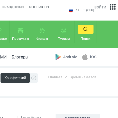
войти
ПРАЗДНИКИ
КОНТАКТЫ
RU
£ (GBP)
овье
Продукты
Фонды
Туризм
Поиск
СМИ
Блогеры
Android
iOS
Главная
Время намазов