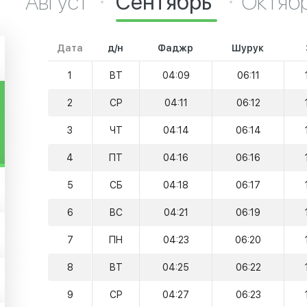
Август
Сентябрь
Октяб
Дата
д/н
Фаджр
Шурук
1
ВТ
04:09
06:11
2
СР
04:11
06:12
3
ЧТ
04:14
06:14
4
ПТ
04:16
06:16
5
СБ
04:18
06:17
6
ВС
04:21
06:19
7
ПН
04:23
06:20
8
ВТ
04:25
06:22
9
СР
04:27
06:23