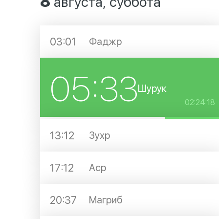
8
августа, суббота
03:01
Фаджр
05:33
Шурук
02:24:18
13:12
Зухр
17:12
Аср
20:37
Магриб