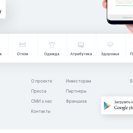
е
Отели
Одежда
Атрибутика
Здоровье
П
О проекте
Инвесторам
В
Пресса
Партнеры
й
СМИ о нас
Франшиза
Загрузить 
Контакты