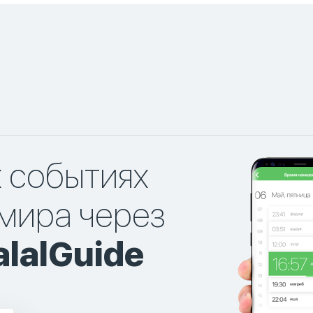
х событиях
мира через
lalGuide