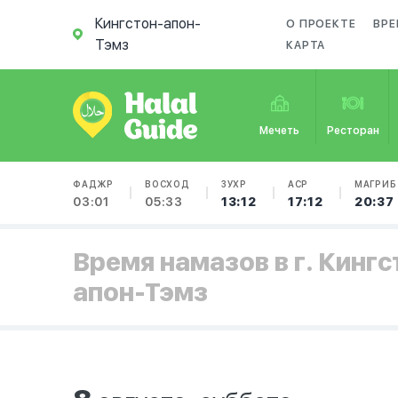
Кингстон-апон-
О ПРОЕКТЕ
ВРЕ
Тэмз
КАРТА
Мечеть
Ресторан
ФАДЖР
ВОСХОД
ЗУХР
АСР
МАГРИБ
03:01
05:33
13:12
17:12
20:37
Время намазов в г. Кингс
апон-Тэмз