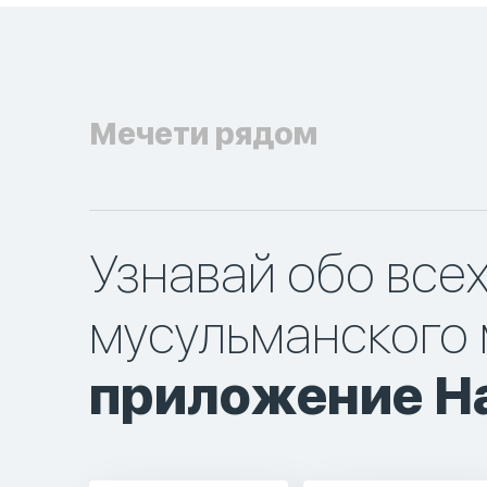
Мечети рядом
Узнавай обо все
мусульманского 
приложение Ha