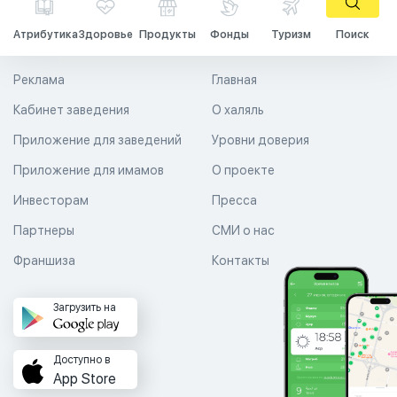
Атрибутика
Здоровье
Продукты
Фонды
Туризм
Поиск
Реклама
Главная
Кабинет заведения
О халяль
Приложение для заведений
Уровни доверия
Приложение для имамов
О проекте
Инвесторам
Пресса
Партнеры
СМИ о нас
Франшиза
Контакты
Загрузить на
Доступно в
App Store