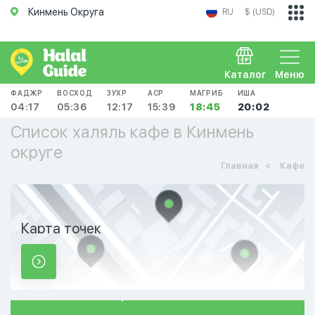
Кинмень Округа
RU
$ (USD)
Каталог
Меню
ФАДЖР
ВОСХОД
ЗУХР
АСР
МАГРИБ
ИША
04:17
05:36
12:17
15:39
18:45
20:02
Список халяль кафе в Кинмень
округе
Главная
Кафе
Карта точек