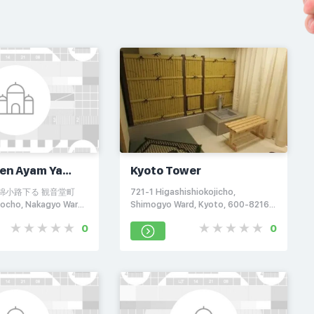
en Ayam Ya
Kyoto Tower
 Kyoto
間錦小路下る 観音堂町
721-1 Higashishiokojicho,
ocho, Nakagyo Ward,
Shimogyo Ward, Kyoto, 600-8216,
222, Япония
Япония
0
0