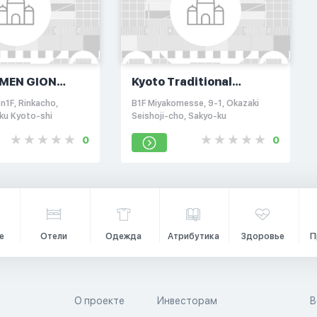
MEN GION
Kyoto Traditional
Industry Foundation
n1F, Rinkacho,
B1F Miyakomesse, 9-1, Okazaki
Kyoto Museum of
ku Kyoto-shi
Seishoji-cho, Sakyo-ku
Traditional Crafts
0
0
е
Отели
Одежда
Атрибутика
Здоровье
П
О проекте
Инвесторам
В