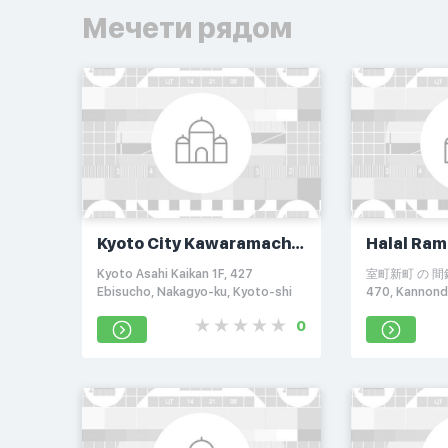
Мечети рядом
Kyoto City Kawaramachi
Halal Ram
Sanjyo Sightseeing
Karasuma
Kyoto Asahi Kaikan 1F, 427
室町新町 の 
Information Center
Ebisucho, Nakagyo-ku, Kyoto-shi
470, Kannond
Kyoto, 604-8
0