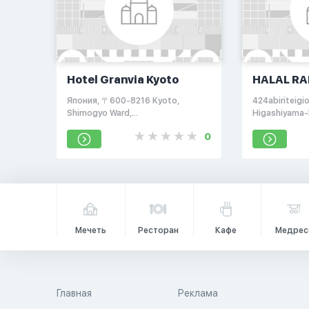
Hotel Granvia Kyoto
HALAL RA
NARITAYA
Япония, 〒600-8216 Kyoto,
424abiriteigio
Shimogyo Ward,
Higashiyama-
Higashishiokojicho, 901, Kyoto
0
Station Building, 内
Мечеть
Ресторан
Кафе
Медрес
Главная
Реклама