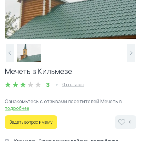
Мечеть в Кильмезе
3
0 отзывов
Ознакомьтесь с отзывами посетителей Мечеть в
Кильмезе в г.Киров на фотографиях и узнайте о часах
подробнее
работы. Ваше духовное путешествие начинается
здесь.
Задать вопрос имаму
0