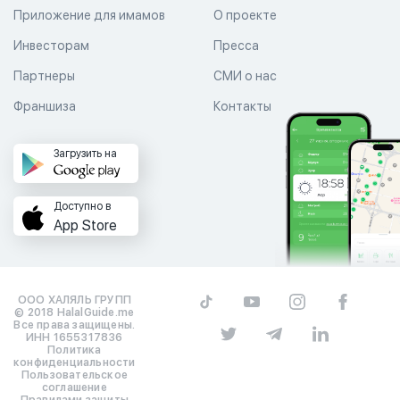
Приложение для имамов
О проекте
Инвесторам
Пресса
Партнеры
СМИ о нас
Франшиза
Контакты
Загрузить на
Доступно в
App Store
ООО ХАЛЯЛЬ ГРУПП
© 2018 HalalGuide.me
Все права защищены.
ИНН 1655317836
Политика
конфиденциальности
Пользовательское
соглашение