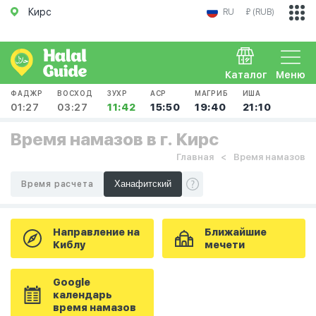
Кирс
RU
₽ (RUB)
Каталог
Меню
ФАДЖР
ВОСХОД
ЗУХР
АСР
МАГРИБ
ИША
01:27
03:27
11:42
15:50
19:40
21:10
Время намазов в г. Кирс
Главная
Время намазов
Время расчета
Направление на
Ближайшие
Киблу
мечети
Google
календарь
время намазов