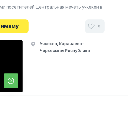
ми посетителей Центральная мечеть учкекен в
афиях и узнайте о часах работы. Ваше духовное
я здесь.
 имаму
0
Учкекен, Карачаево-
Черкесская Республика