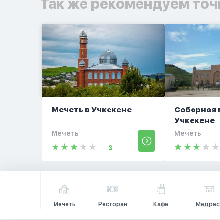
Так же рекомендуем точ
Мечеть в Учкекене
Соборная 
Учкекене
Мечеть
Мечеть
3
Мечеть
Ресторан
Кафе
Медрес