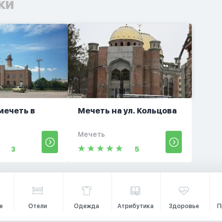
ки
мечеть в
Мечеть на ул. Кольцова
Мечеть
3
5
е
Отели
Одежда
Атрибутика
Здоровье
П