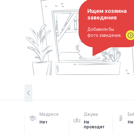
Ищем хозяина
заведения
Добавили бы
фото заведения..
Медресе
Джума
Би
Нет
Не
Не
проводят