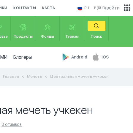
войти
ИКИ
КОНТАКТЫ
КАРТА
RU
₽ (RUB)
овье
Продукты
Фонды
Туризм
Поиск
СМИ
Блогеры
Android
iOS
Главная
Мечеть
Центральная мечеть учкекен
ая мечеть учкекен
0 отзывов