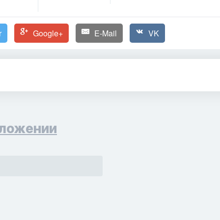
r
Google+
E-Mail
VK
ложении