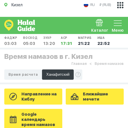
Кизел
RU
₽ (RUB)
Каталог
Меню
ФАДЖР
ВОСХОД
ЗУХР
АСР
МАГРИБ
ИША
03:03
05:03
13:20
17:31
21:22
22:52
Время намазов в г. Кизел
Главная
Время намазов
Время расчета
Направление на
Ближайшие
Киблу
мечети
Google
календарь
время намазов