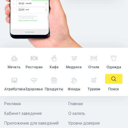
Мечеть
Ресторан
Кафе
Медресе
Отели
Одежда
Атрибутика
Здоровье
Продукты
Фонды
Туризм
Поиск
Реклама
Главная
Кабинет заведения
О халяль
Приложение для заведений
Уровни доверия