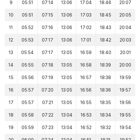
9
05:51
07:14
13:06
17:04
18:46
20:07
10
05:51
07:15
13:06
17:03
18:45
20:05
11
05:52
07:16
13:06
17:02
18:43
20:04
12
05:53
07:17
13:06
17:01
18:42
20:03
13
05:54
07:17
13:05
16:59
18:40
20:01
14
05:55
07:18
13:05
16:58
18:39
20:00
15
05:56
07:19
13:05
16:57
18:38
19:59
16
05:57
07:20
13:05
16:56
18:36
19:57
17
05:57
07:21
13:05
16:55
18:35
19:56
18
05:58
07:22
13:04
16:53
18:34
19:55
19
05:59
07:23
13:04
16:52
18:32
19:54